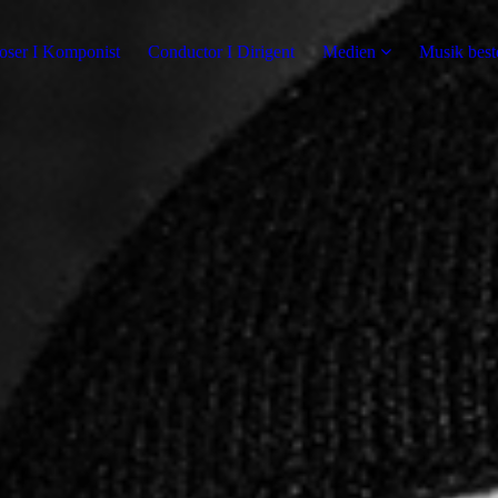
ser I Komponist
Conductor I Dirigent
Medien
Musik best